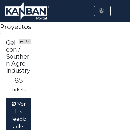
Proyectos
Gel
portal
eon /
Souther
n Agro
Industry
85
Tickets
Ver
los
feedb
acks