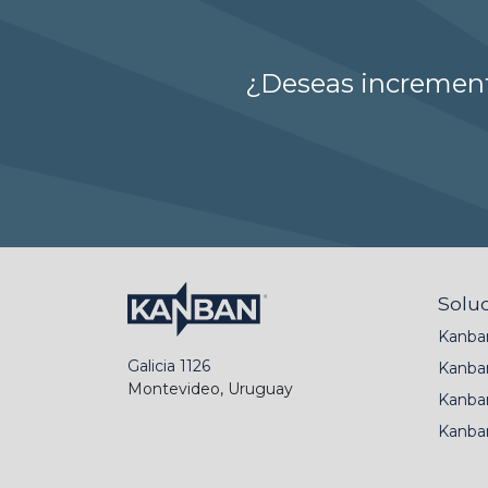
¿Deseas incrementa
Solu
Kanba
Galicia 1126
Kanba
Montevideo, Uruguay
Kanba
Kanba