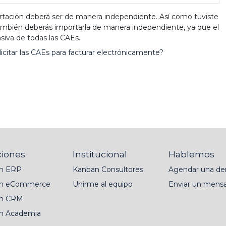
rtación deberá ser de manera independiente. Así como tuviste
ambién deberás importarla de manera independiente, ya que el
siva de todas las CAEs.
citar las CAEs para facturar electrónicamente?
ciones
Institucional
Hablemos
n ERP
Kanban Consultores
Agendar una d
n eCommerce
Unirme al equipo
Enviar un mensa
n CRM
n Academia