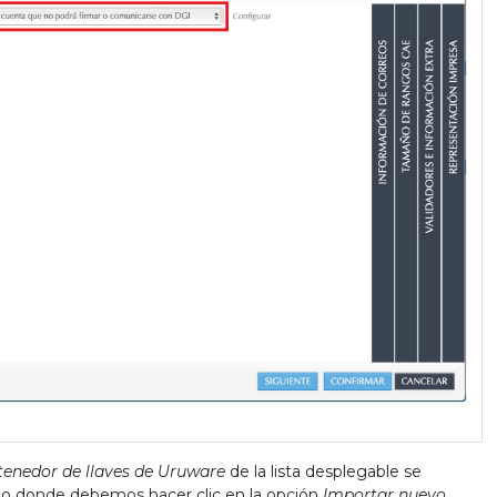
ntenedor de llaves de Uruware
de la lista desplegable se
ogo donde debemos hacer clic en la opción
Importar nuevo