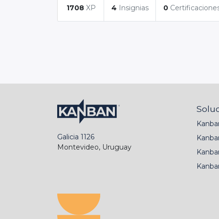
1708
XP
4
Insignias
0
Certificacione
Solu
Kanba
Galicia 1126
Kanba
Montevideo, Uruguay
Kanba
Kanba