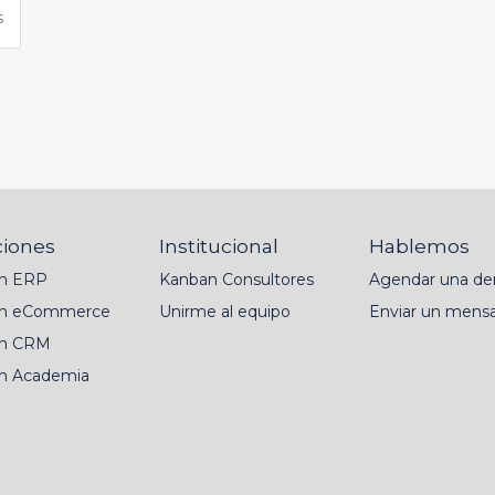
s
ciones
Institucional
Hablemos
n ERP
Kanban Consultores
Agendar una d
n eCommerce
Unirme al equipo
Enviar un mensa
n CRM
n Academia